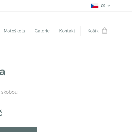
CS
Motoškola
Galerie
Kontakt
Košík
ka
e skobou
č