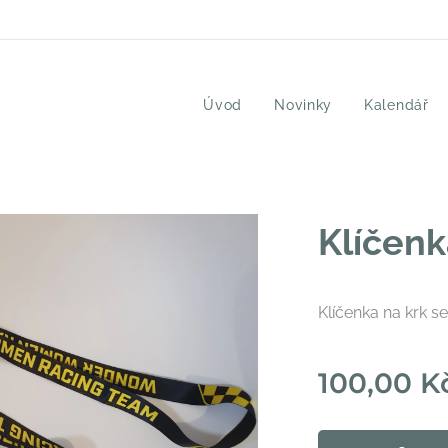
Úvod
Novinky
Kalendář
Klíčen
Klíčenka na krk s
100,00
K