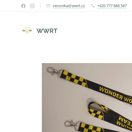
veronika@wwrt.cz
+420 777 888 587
WWRT