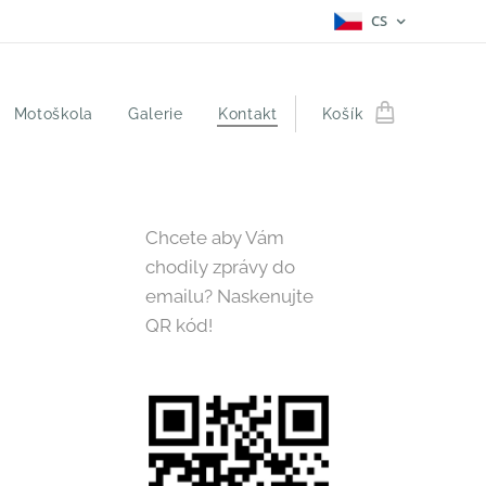
CS
Motoškola
Galerie
Kontakt
Košík
Chcete aby Vám
.
chodily zprávy do
emailu? Naskenujte
QR kód!