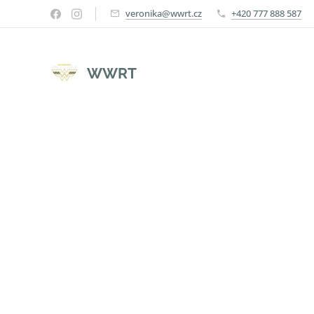
veronika@wwrt.cz
+420 777 888 587
WWRT