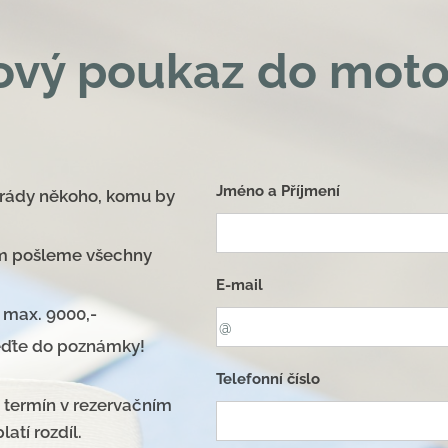
ový poukaz do moto
Jméno a Příjmení
rády někoho, komu by
ám pošleme všechny
E-mail
 max. 9000,-
veďte do poznámky!
Telefonní číslo
 termín v rezervačním
atí rozdíl.