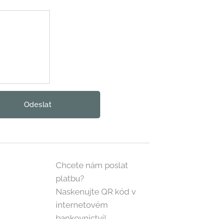
Odeslat
Chcete nám poslat
platbu?
Naskenujte QR kód v
internetovém
bankovnictví!