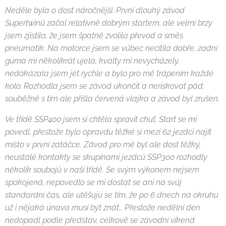
Neděle byla o dost náročnější. První dlouhý závod
Supertwinů začal relativně dobrým startem, ale velmi brzy
jsem zjistila, že jsem špatně zvolila převod a směs
pneumatik. Na motorce jsem se vůbec necítila dobře, zadní
guma mi několikrát ujela, kvalty mi nevycházely,
nedokázala jsem jet rychle a bylo pro mě trápením každé
kolo. Rozhodla jsem se závod ukončit a neriskovat pád,
souběžně s tím ale přišla červená vlajka a závod byl zrušen.
Ve třídě SSP400 jsem si chtěla spravit chuť. Start se mi
povedl, přestože bylo opravdu těžké si mezi 62 jezdci najít
místo v první zatáčce. Závod pro mě byl ale dost těžký,
neustálé kontakty se skupinami jezdců SSP300 rozhodly
několik soubojů v naší třídě. Se svým výkonem nejsem
spokojená, nepovedlo se mi dostat se ani na svůj
standardní čas, ale utěšuju se tím, že po 6 dnech na okruhu
už i nějaká únava musí být znát… Přestože nedělní den
nedopadl podle představ, celkově se závodní víkend