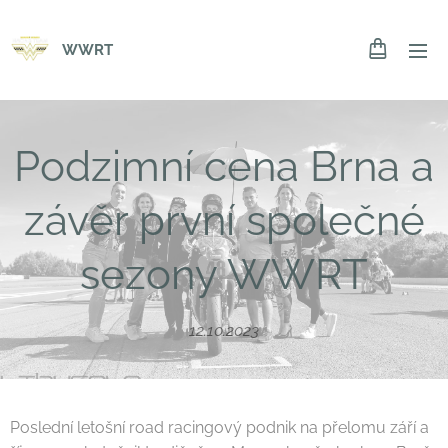
WWRT
Podzimní cena Brna a
závěr první společné
sezony WWRT
12.10.2023
Poslední letošní road racingový podnik na přelomu září a