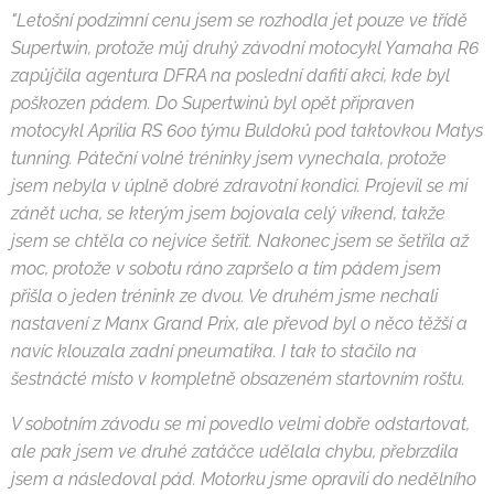
"Letošní podzimní cenu jsem se rozhodla jet pouze ve třídě
Supertwin, protože můj druhý závodní motocykl Yamaha R6
zapůjčila agentura DFRA na poslední dafití akci, kde byl
poškozen pádem. Do Supertwinů byl opět připraven
motocykl Aprilia RS 600 týmu Buldoků pod taktovkou Matys
tunning. Páteční volné tréninky jsem vynechala, protože
jsem nebyla v úplně dobré zdravotní kondici. Projevil se mi
zánět ucha, se kterým jsem bojovala celý víkend, takže
jsem se chtěla co nejvíce šetřit. Nakonec jsem se šetřila až
moc, protože v sobotu ráno zapršelo a tím pádem jsem
přišla o jeden trénink ze dvou. Ve druhém jsme nechali
nastavení z Manx Grand Prix, ale převod byl o něco těžší a
navíc klouzala zadní pneumatika. I tak to stačilo na
šestnácté místo v kompletně obsazeném startovním roštu.
V sobotním závodu se mi povedlo velmi dobře odstartovat,
ale pak jsem ve druhé zatáčce udělala chybu, přebrzdila
jsem a následoval pád. Motorku jsme opravili do nedělního