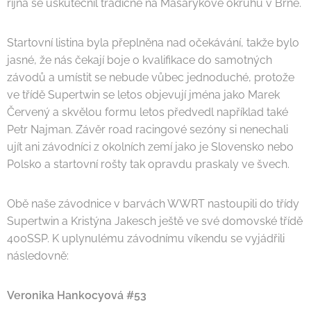
října se uskutečnil tradičně na Masarykově okruhu v Brně.
Startovní listina byla přeplněna nad očekávání, takže bylo
jasné, že nás čekají boje o kvalifikace do samotných
závodů a umístit se nebude vůbec jednoduché, protože
ve třídě Supertwin se letos objevují jména jako Marek
Červený a skvělou formu letos předvedl například také
Petr Najman. Závěr road racingové sezóny si nenechali
ujít ani závodníci z okolních zemí jako je Slovensko nebo
Polsko a startovní rošty tak opravdu praskaly ve švech.
Obě naše závodnice v barvách WWRT nastoupili do třídy
Supertwin a Kristýna Jakesch ještě ve své domovské třídě
400SSP. K uplynulému závodnímu víkendu se vyjádřili
následovně:
Veronika Hankocyová #53