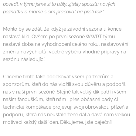
povedl, v týmu jsme si to užily, zjistily spoustu nových
poznatků a máme s čím pracovat na příští rok."
Mohlo by se zdát, že když je závodní sezona u konce,
nastává klid. Ovšem po první sezoně WWRT týmu
nastává doba na vyhodnocení celého roku, nastavování
změn a nových cílů, včetně výběru vhodné přípravy na
sezónu následující.
Chceme tímto také poděkovat všem partnerům a
sponzorům, kteří do nás vložili svou důvěru a podpořili
nás v naší první sezóně. Stejně tak velký dík patří i všem
našim fanouškům, kteří nám i přes občasné pády či
technické komplikace projevují svoji obrovskou přízeň a
podporu, která nás neustále žene dál a dává nám velkou
motivaci každý další den. Děkujeme, jste báječní!