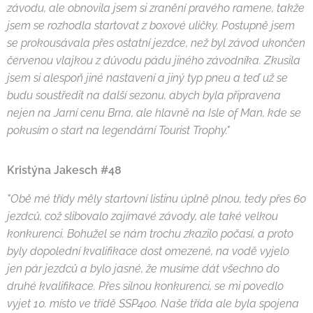
závodu, ale obnovila jsem si zranění pravého ramene, takže
jsem se rozhodla startovat z boxové uličky. Postupně jsem
se prokousávala přes ostatní jezdce, než byl závod ukončen
červenou vlajkou z důvodu pádu jiného závodníka. Zkusila
jsem si alespoň jiné nastavení a jiný typ pneu a teď už se
budu soustředit na další sezonu, abych byla připravena
nejen na Jarní cenu Brna, ale hlavně na Isle of Man, kde se
pokusím o start na legendární Tourist Trophy."
Kristýna Jakesch #48
"Obě mé třídy měly startovní listinu úplně plnou, tedy přes 60
jezdců, což slibovalo zajímavé závody, ale také velkou
konkurenci. Bohužel se nám trochu zkazilo počasí, a proto
byly dopolední kvalifikace dost omezené, na vodě vyjelo
jen pár jezdců a bylo jasné, že musíme dát všechno do
druhé kvalifikace. Přes silnou konkurenci, se mi povedlo
vyjet 10. místo ve třídě SSP400. Naše třída ale byla spojena