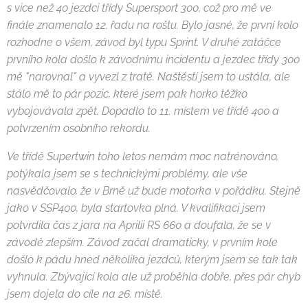
s vice než 40 jezdci třídy Supersport 300, což pro mě ve
finále znamenalo 12. řadu na roštu. Bylo jasné, že první kolo
rozhodne o všem, závod byl typu Sprint. V druhé zatáčce
prvního kola došlo k závodnímu incidentu a jezdec třídy 300
mě "narovnal" a vyvezl z tratě. Naštěstí jsem to ustála, ale
stálo mě to pár pozic, které jsem pak horko těžko
vybojovávala zpět. Dopadlo to 11. místem ve třídě 400 a
potvrzením osobního rekordu.
Ve třídě Supertwin toho letos nemám moc natrénováno,
potýkala jsem se s technickými problémy, ale vše
nasvědčovalo, že v Brně už bude motorka v pořádku. Stejně
jako v SSP400, byla startovka plná. V kvalifikaci jsem
potvrdila čas z jara na Aprilii RS 660 a doufala, že se v
závodě zlepším. Závod začal dramaticky, v prvním kole
došlo k pádu hned několika jezdců, kterým jsem se tak tak
vyhnula. Zbývající kola ale už proběhla dobře, přes pár chyb
jsem dojela do cíle na 26. místě.