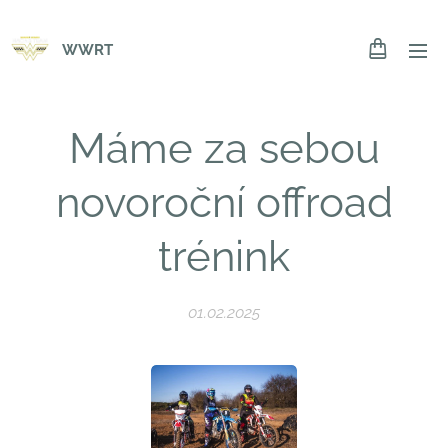
WWRT
Máme za sebou
novoroční offroad
trénink
01.02.2025