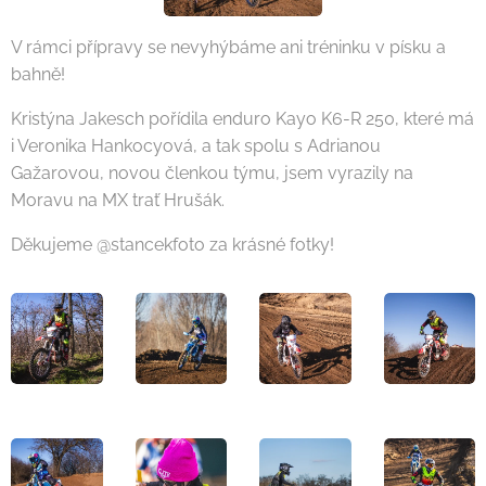
V rámci přípravy se nevyhýbáme ani tréninku v písku a
bahně!
Kristýna Jakesch pořídila enduro Kayo K6-R 250, které má
i Veronika Hankocyová, a tak spolu s Adrianou
Gažarovou, novou členkou týmu, jsem vyrazily na
Moravu na MX trať Hrušák.
Děkujeme @stancekfoto za krásné fotky!