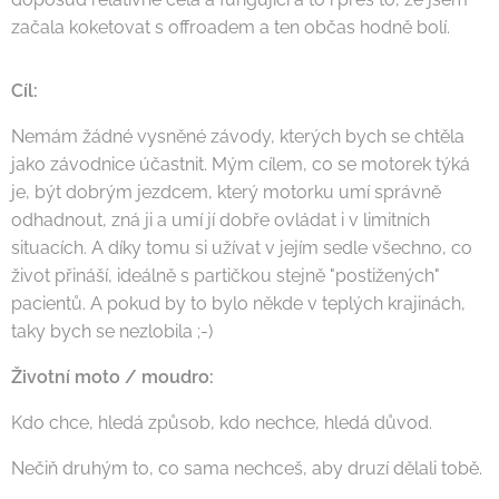
začala koketovat s offroadem a ten občas hodně bolí.
Cíl:
Nemám žádné vysněné závody, kterých bych se chtěla
jako závodnice účastnit. Mým cílem, co se motorek týká
je, být dobrým jezdcem, který motorku umí správně
odhadnout, zná ji a umí jí dobře ovládat i v limitních
situacích. A díky tomu si užívat v jejím sedle všechno, co
život přináší, ideálně s partičkou stejně "postižených"
pacientů. A pokud by to bylo někde v teplých krajinách,
taky bych se nezlobila ;-)
Životní moto / moudro:
Kdo chce, hledá způsob, kdo nechce, hledá důvod.
Nečiň druhým to, co sama nechceš, aby druzí dělali tobě.