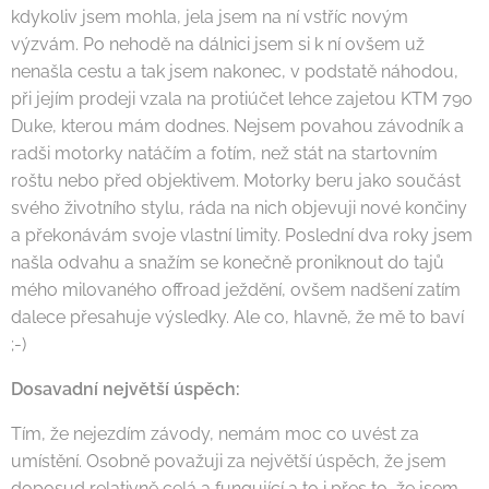
kdykoliv jsem mohla, jela jsem na ní vstříc novým
výzvám. Po nehodě na dálnici jsem si k ní ovšem už
nenašla cestu a tak jsem nakonec, v podstatě náhodou,
při jejím prodeji vzala na protiúčet lehce zajetou KTM 790
Duke, kterou mám dodnes. Nejsem povahou závodník a
radši motorky natáčím a fotím, než stát na startovním
roštu nebo před objektivem. Motorky beru jako součást
svého životního stylu, ráda na nich objevuji nové končiny
a překonávám svoje vlastní limity. Poslední dva roky jsem
našla odvahu a snažím se konečně proniknout do tajů
mého milovaného offroad ježdění, ovšem nadšení zatím
dalece přesahuje výsledky. Ale co, hlavně, že mě to baví
;-)
Dosavadní největší úspěch:
Tím, že nejezdím závody, nemám moc co uvést za
umístění. Osobně považuji za největší úspěch, že jsem
doposud relativně celá a fungující a to i přes to, že jsem