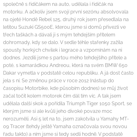
společně s řidičákem na auto, udělala i řidičák na
motorku. A ačkoliv jsem svojí první sezónu absolvovala
na ojeté Hondě Rebel 125, druhý rok jsem přesedlala na
letitou Suzuki GS500E, kterou jsme si domů přivezli ve
třech taškách a dávali ji s mým tehdejším přítelem
dohromady, kdy se dalo. V sedle téhle stařenky zažila
spousty horkých chvilek i legrace a vzpomínám na ni
dodnes. Jezdili jsme s partou mého tehdejšího přítele a
poté, s kamarádkou Andreou, která na svém BMW 650
Dakar vymetla v podstatě celou republiku. A já dost často
jela s ní. Se změnou práce v roce 2012 (nástup do
časopisu Motorbike, kde působím dodnes) se můj život
začal točit kolem motorek čím dál tím víc. A tak jsem
udělala další skok a pořídila Triumph Tiger 1050 Sport, se
kterým jsme si ale kvůli jeho divoké povaze moc
nerozuměli. Asi 5 let na to, jsem zakotvila u Yamahy MT-
09 Tracer (tehdy ještě Yamaha označovala svou novou
řadu takto) a ním jsme si tedy sedli hodně. V podstatě