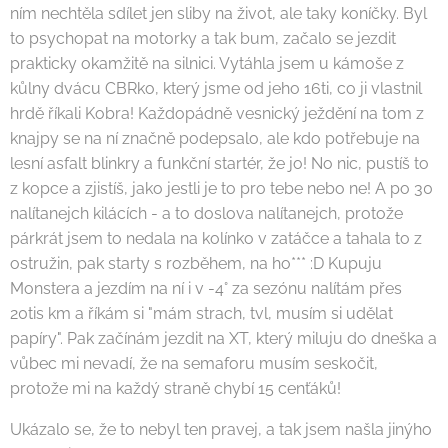
ním nechtěla sdílet jen sliby na život, ale taky koníčky. Byl
to psychopat na motorky a tak bum, začalo se jezdit
prakticky okamžitě na silnici. Vytáhla jsem u kámoše z
kůlny dvácu CBRko, který jsme od jeho 16ti, co ji vlastnil
hrdě říkali Kobra! Každopádně vesnický ježdění na tom z
knajpy se na ní značně podepsalo, ale kdo potřebuje na
lesní asfalt blinkry a funkční startér, že jo! No nic, pustíš to
z kopce a zjistíš, jako jestli je to pro tebe nebo ne! A po 30
nalítanejch kilácích - a to doslova nalítanejch, protože
párkrát jsem to nedala na kolínko v zatáčce a tahala to z
ostružin, pak starty s rozběhem, na ho*** :D Kupuju
Monstera a jezdím na ní i v -4° za sezónu nalítám přes
20tis km a říkám si "mám strach, tvl, musím si udělat
papíry". Pak začínám jezdit na XT, který miluju do dneška a
vůbec mi nevadí, že na semaforu musím seskočit,
protože mi na každý straně chybí 15 cenťáků!
Ukázalo se, že to nebyl ten pravej, a tak jsem našla jinýho