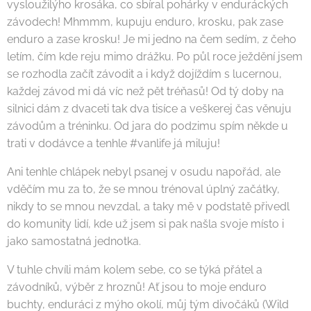
vysloužilýho krosáka, co sbíral pohárky v enduráckých
závodech! Mhmmm, kupuju enduro, krosku, pak zase
enduro a zase krosku! Je mi jedno na čem sedím, z čeho
letím, čím kde reju mimo drážku. Po půl roce ježdění jsem
se rozhodla začít závodit a i když dojíždím s lucernou,
každej závod mi dá víc než pět tréňasů! Od tý doby na
silnici dám z dvaceti tak dva tisíce a veškerej čas věnuju
závodům a tréninku. Od jara do podzimu spím někde u
trati v dodávce a tenhle #vanlife já miluju!
Ani tenhle chlápek nebyl psanej v osudu napořád, ale
vděčím mu za to, že se mnou trénoval úplný začátky,
nikdy to se mnou nevzdal, a taky mě v podstatě přivedl
do komunity lidí, kde už jsem si pak našla svoje místo i
jako samostatná jednotka.
V tuhle chvíli mám kolem sebe, co se týká přátel a
závodníků, výběr z hroznů! Ať jsou to moje enduro
buchty, enduráci z mýho okolí, můj tým divočáků (Wild