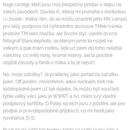
hogs racing), kteří jsou můj bezpečný přístav v depu na
všech závodech, Davida K., kterej mi pomáhá s motorkou
i v životě - třeba i tím, že se můžu účastnit jeho MX campů
pro kidy, podpora od výhradního dovozce TMek Ivánka,
protože TM není značka, ale životní styl, vlastní dvorní
fotograf Stancekphoto, se kterým jsme to rozjeli ve
velkým a pak mám rodinu, kde už jsem do toho natáhla
všechny, co měli nohy, kromě mámy, ale ta poctivě
objíždí závody a fandí u mlíka a to je nejvíc!
No, moje začátky? Já prakticky jako pořád na začátku
jsem. Off jezdím, mmmhmm, letos načínám třetí rok,
každopádně jsem už tak daleko, že můžu být součástí
týhle velký věci, jako je WWRT a tvl, mám svý vlastní
podpisový kartičky :D Fotky na nich jsou z ježdění, ale pro
podpis si pravděpodobně přijdou ti, co mi fandí jako
novinářce :D :D
Bych psala ještě tak hodinu takže se radši rozloučim a